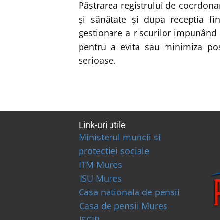
Păstrarea registrului de coordona
şi sănătate şi dupa receptia fi
gestionare a riscurilor impunând
pentru a evita sau minimiza posi
serioase.
Link-uri utile
Ministerul muncii si
protectiei sociale
ITM Mures
ISU Mures
Casa nationala de pensii
Casa de pensii Mures
ISCIR